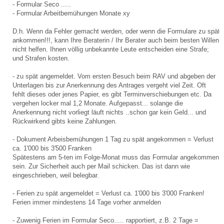
- Formular Seco .....
- Formular Arbeitbemühungen Monate xy
D.h. Wenn da Fehler gemacht werden, oder wenn die Formulare zu spät
ankommen!!!, kann Ihre Beraterin / Ihr Berater auch beim besten Willen
nicht helfen. Ihnen völlig unbekannte Leute entscheiden eine Strafe;
und Strafen kosten.
- zu spät angemeldet. Vom ersten Besuch beim RAV und abgeben der
Unterlagen bis zur Anerkennung des Antrages vergeht viel Zeit. Oft
fehlt dieses oder jenes Papier, es gibt Terminverschiebungen etc. Da
vergehen locker mal 1,2 Monate. Aufgepasst... solange die
Anerkennung nicht vorliegt läuft nichts ..schon gar kein Geld... und
Rückwirkend gibts keine Zahlungen.
- Dokument Arbeisbemühungen 1 Tag zu spät angekommen = Verlust
ca. 1'000 bis 3'500 Franken
Spätestens am 5-ten im Folge-Monat muss das Formular angekommen
sein. Zur Sicherheit auch per Mail schicken. Das ist dann wie
eingeschrieben, weil belegbar.
- Ferien zu spät angemeldet = Verlust ca. 1'000 bis 3'000 Franken!
Ferien immer mindestens 14 Tage vorher anmelden
- Zuwenig Ferien im Formular Seco..... rapportiert, z.B. 2 Tage =