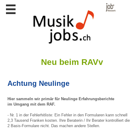
Stellen
finden
Stellen
inserieren
Personalberatungen
Personalberatungen
Tipp's
Neu beim RAVv
WERBUNG
publizieren
Achtung Neulinge
JOB-
App's
Hier sammeln wir primär für Neulinge Erfahrungsberichte
Lehrstellen
im Umgang mit dem RAF.
finden
- Nr. 1 in der Fehlerhitliste: Ein Fehler in den Formularen kann schnell
Lehrstellen
gratis
2,3 Tausend Franken kosten. Ihre Beraterin / Ihr Berater kontrolliert die
inserieren
2 Basis-Formulare nicht. Das machen andere Stellen.