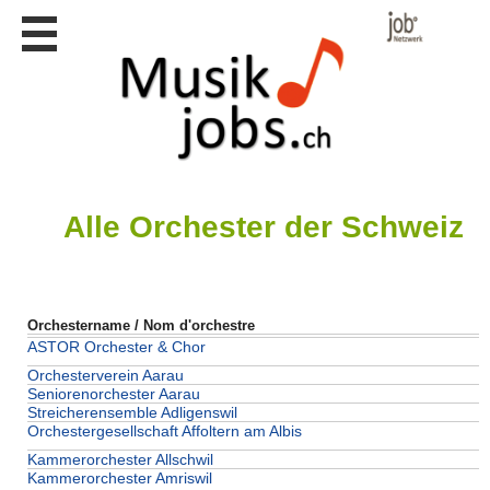
Stellen
finden
Stellen
inserieren
Personalberatungen
Personalberatungen
Tipp's
Alle Orchester der Schweiz
WERBUNG
publizieren
JOB-
Orchestername / Nom d'orchestre
App's
ASTOR Orchester & Chor
Lehrstellen
Orchesterverein Aarau
finden
Seniorenorchester Aarau
Streicherensemble Adligenswil
Lehrstellen
Orchestergesellschaft Affoltern am Albis
gratis
inserieren
Kammerorchester Allschwil
Kammerorchester Amriswil