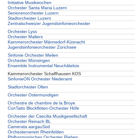
Initiative Musikwochen
Orchester Santa Maria Luzern
Seniorenorchester Luzern
Stadtorchester Luzern
Zentralschweizer Jugendsinfonieorchester
Orchester Lyss
Orchester Malters
Kammerorchester Männedorf-Küsnacht
Jugendsinfonieorchester Zürichsee
Sinfonie Orchester Meilen
Orchester Münsingen
Ensemble Instrumental Neuchâtelois
Kammerorchester Schaffhausen KOS
SinfonieON Orchester Niederamt
Stadtorchester Olten
Orchester Ostermundigen
Orchestre de chambre de la Broye
ConTatto Blockflöten-Orchester Höfe
Orchester der Caecilia Musikgesellschaft
Orchester Reinach BL
Camerata aargauSüd
Orchesterverein Rheinfelden
Philharmonisches Orchester Riehen