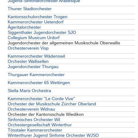
Jugend-Sinfonieorchester Arabesque
Thuner Stadtorchester
Kantonsschulorchester Trogen
Kammerorchester Uetendorf
Ägeritalorchester
Siggenthaler Jugendorchester SJO
Collegium Musicum Urdorf
Jugendorchester der allgemeinen Musikschule Oberwallis
Orchesterverein Visp
Kammerorchester Wädenswil
Orchester Wallisellen
Jugendorchester Thurgau
Thurgauer Kammerorchester
Kammerorchester 65 Wettingen
Stella Maris Orchestra
Kammerorchester "Le Corde Vive"
Orchester der Musikschule Zürcher Oberland
Orchesterverein Widnau
Orchester der Kantonsschule Wiedikon
Sinfonisches Orchester Wil
Orchestergesellschaft Winterthur
Tösstaler Kammerorchester
Winterthurer Jugend Sinfonie Orchester WJSO