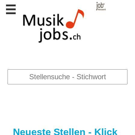
Stellen
finden
Stellen
inserieren
Personalberatungen
Personalberatungen
Tipp's
WERBUNG
publizieren
JOB-
App's
Lehrstellen
finden
Lehrstellen
gratis
inserieren
Neueste Stellen - Klick