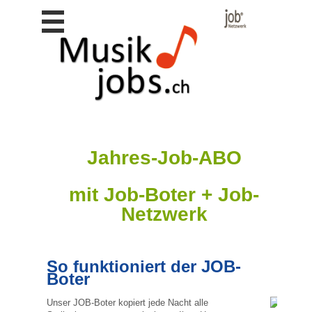
Stellen
finden
Stellen
inserieren
Personalberatungen
Personalberatungen
Tipp's
Jahres-Job-ABO
WERBUNG
publizieren
mit Job-Boter + Job-
JOB-
App's
Netzwerk
Lehrstellen
finden
So funktioniert der JOB-
Lehrstellen
Boter
gratis
inserieren
Unser JOB-Boter kopiert jede Nacht alle